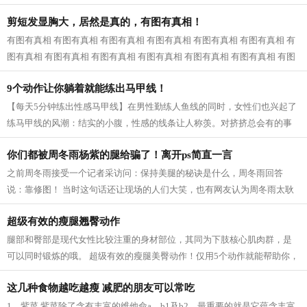
近一看，原来是婆婆和公公，我已经快...
剪短发显胸大，居然是真的，有图有真相！
有图有真相 有图有真相 有图有真相 有图有真相 有图有真相 有图有真相 有
图有真相 有图有真相 有图有真相 有图有真相 有图有真相 有图有真相 有图
有真相...
9个动作让你躺着就能练出马甲线！
【每天5分钟练出性感马甲线】在男性勤练人鱼线的同时，女性们也兴起了
练马甲线的风潮：结实的小腹，性感的线条让人称羡。对挤挤总会有的事
业线，拥有马甲线的女性呈现的体态更...
你们都被周冬雨杨紫的腿给骗了！离开ps简直一言
之前周冬雨接受一个记者采访问：保持美腿的秘诀是什么，周冬雨回答
说：靠修图！ 当时这句话还让现场的人们大笑，也有网友认为周冬雨太耿
直，然而，看了一些没有后期修的图片之...
超级有效的瘦腿翘臀动作
腿部和臀部是现代女性比较注重的身材部位，其同为下肢核心肌肉群，是
可以同时锻炼的哦。 超级有效的瘦腿美臀动作！仅用5个动作就能帮助你，
瘦出性感美腿，同时还塑造紧致翘臀...
这几种食物越吃越瘦 减肥的朋友可以常吃
1、紫菜 紫菜除了含有丰富的维他命a、b1及b2，最重要的就是它蕴含丰富