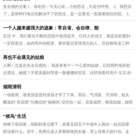
安全感的文案 1、喜欢你：乍见心欢，小别思念，久处仍怦然。 2、我想你
了，是那种打电话也解决不了的想念，是一定要见一面紧紧抱住的想。 3、
我爱这个世界上的三件事：太阳，月...
一个人越来越强大的迹象：常自省、会自律、能
生活 中，我们要在不断的历练中获得提升。任何人的强大，都是在积累到
一定程度后，由内而外的蜕变。那些最后变得强大的人，开始都有这三种
迹象。 常自省 人生 路上，每个人的境...
再也不会遇见的姑娘
人啊！总是在失去后感伤， 我原来有个一个心爱的姑娘，记得那时候的初
次遇见，她呢？不甚美颜却带着一脸傻傻的笑容，在怀揣着对高中 生活 的
向往，在人群中拥挤寻找着我的老师...
烟雨清明
一场夜雨，淅淅沥沥直到清晨才停了下来。雨后，气清新、天清明，枝头
飘落的“杏花雨”与拂过的“杨柳风”交织在一起，花落成雨，柳茂似烟，烟雨
清明寄深情。 清明，逐雨而来。...
“候鸟”生活
傍晚下班回家，我刚到单元楼下，就看见四五个中老年人围在一起叽叽喳
喳说着什么。其中，有两位老人穿着鲜艳的衣服，背上背着大旅行包。走