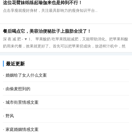
这位花臂妹纸练起瑜伽来也是帅到不行！
点击享瘦就瘦好身材，关注最具影响力的瘦身知识平台...
餐后喝点它，美容治便秘肚子上脂肪全没了！
深 夜 减 肥 - ▼ 1、 苹果酸奶 吃苹果既能减肥，又能帮助消化。把苹果和酸
奶用来代餐，效果就更好了。首先可以把苹果切成块，放进榨汁机中，然
后再把榨好的苹果汁与酸奶拌在一起...
最近更新
·
婚姻给了女人什么文案
·
由偷麦想到的
·
城市街景情感文案
·
野风
·
家庭婚姻情感文案