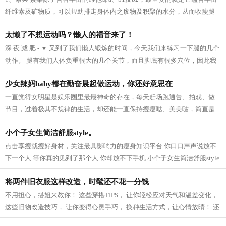
纤维素及矿物质，可以帮助排走身体内之废物及积聚的水分，从而收瘦腿
之效。 2、芝麻 芝麻它的亚麻仁油酸可以...
太懒了不想运动吗？懒人的福音来了！
深 夜 减 肥 - ▼ 又到了我们懒人锻炼的时间，今天我们来练习一下腿的几个
动作。 腿有我们人体负重很大的几个关节，而且脚底有很多穴位，因此我
们要多锻炼我们的脚，促进血液循...
少女辣妈baby都在勤奋晨起做运动，你还好意思在
一直觉得女明星是娱乐圈里最最神奇的存在，每天赶场跑通告、拍戏、做
节目，过着极其不规律的生活，却还能一直保持瘦瘦哒、美美哒，简直是
羡慕死我们这些凡人啦~老天爷爷太不公...
小个子女生简洁舒服style。
点击享瘦就瘦好身材，关注最具影响力的瘦身知识平台 你口口声声说放不
下一个人 等你真的见到了那个人 你却放不下手机 小个子女生简洁舒服style
模特身高159CM 165cm半熟女生的轻熟小性...
将两件旧衣服这样改造，时髦还不花一分钱
不用担心，搭姐来教你！ 这些穿搭TIPS， 让你轻松应对天气和温差变化，
这些旧物改造技巧， 让你变得心灵手巧， 换种生活方式，让心情放晴！ 还
等什么，快点学起来吧！ 针织衫 风...