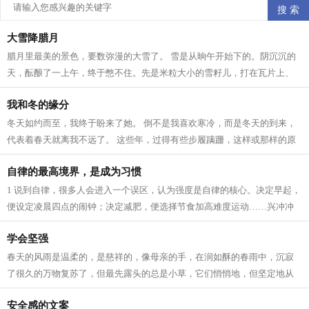
大雪降腊月
腊月里最美的景色，要数弥漫的大雪了。 雪是从晌午开始下的。阴沉沉的
天，酝酿了一上午，终于憋不住。先是米粒大小的雪籽儿，打在瓦片上、
枯枝上，沙沙作响。接着，雪籽中夹带...
我和冬的缘分
冬天如约而至，我终于盼来了她。 倒不是我喜欢寒冷，而是冬天的到来，
代表着春天就离我不远了。 这些年，过得有些步履蹒跚，这样或那样的原
因。所以我一直在期待着 人生 跟季节...
自律的最高境界，是成为习惯
1 说到自律，很多人会进入一个误区，认为强度是自律的核心。决定早起，
便设定凌晨四点的闹钟；决定减肥，便选择节食加高难度运动……兴冲冲
立目标，却因为强度太大，内心已有...
学会坚强
春天的风雨是温柔的，是慈祥的，像母亲的手，在润如酥的春雨中，沉寂
了很久的万物复苏了，但最先露头的总是小草，它们悄悄地，但坚定地从
土里钻出来，为山野铺上一层绿色，充...
安全感的文案