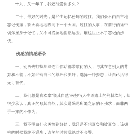
十九、又一年了，我还能爱你多久？
二十、最好的时光，是经由记忆粉饰的过往。我们会不由自主地
忘记伤痛，欢天喜地地投向下一个天国。过往的人事，在前行的途中
偶尔显身于记忆，又不可挽留地悄然远去。谁也阻止不了忘记的步
伐。
伤感的情感语录
一、别再去打扰那些连回你话都带敷衍的人，与其在意别人的背
弃和不善，不如经营自己的尊严和美好，选择一种姿态，让自己活得
无可替代。
二、我们总是喜欢拿“顺其自然”来敷衍人生道路上的荆棘坎坷，却
很少承认，真正的顺其自然，其实是竭尽所能之后的不强求，而非两
手一摊的不作为。
三、我不明白什么叫恰到好处，我只是不想辜负和被辜负，该拥
抱的时候我绝不退步，该笑的时候我绝对不会哭。