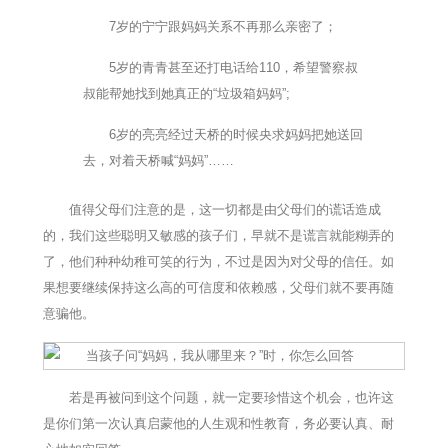
7岁的宁宁跟妈妈关系不再那么亲密了；
5岁的青青甚至还打电话给110，希望警察叔
叔能帮她找到她真正的“垃圾箱妈妈”;
6岁的亮亮经过天桥的时候央求妈妈把她送回
去，对着天桥喊“妈妈”……
值得父母们注意的是，这一切都是由父母们的谎话造成
的，我们这些聪明又敏感的孩子们，早就不是谎言就能糊弄的
了，他们种种幼稚可笑的行为，不过是因为对父母的信任。如
果想要继续保持这么高的可信度和依赖感，父母们就不要再随
意骗他。
若是再被问到这个问题，就一定要珍惜这个机会，也许这
是你们第一次认真启蒙他的人生观和性教育，务必要认真、耐