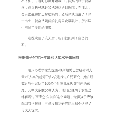
不下你了，这时你就开始敲门，妈妈的肚子就会
疼，然后爸爸就赶紧把妈妈送到医院，在那儿，
会有医生和护士帮助妈妈，然后你就出生了！你
一出生，就会从妈妈的乳房里吮吸乳汁，所以医
生剪掉了没用的脐带。
在医院住了几天后，咱们就回到了自己的
家。
根据孩子的实际年龄和认知水平来回答
临床心理学家安妮西·班斯坦博士曾经针对儿
童对“人类的起源”的认识进行过广泛研究。她在研
究过程中采访了100多个注重儿童教养问题的家
庭。其中大多数父母认为，他们已经向子女恰当
地解说过“宝宝怎么来的”这个问题，觉得孩子应该
能回答得很好，可是没想到研究结果却令这些父
母大为惊愕。