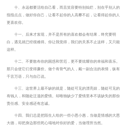
十、永远都要活给自己看，而且笑容要特别灿烂，别在乎别人的
指指点点，做好你自己，让看不起你的人高攀不起，让看得起你的人
更喜欢你。
十一、后来才发现，并不是所有的喜欢都会有结果，终究要明
白，遇见就已经很难得。你让我觉得，我们的关系不止这样，又只能
这样。
十二、不要散布你的困惑和苦厄，更不要炫耀你的幸福和喜乐。
那只会使它们变得廉价。做个有骨气的人，戴一副合法的表情，纵有
千言万语，只与自己说。
十三、这世界上最不缺的就是，随处可见的漂亮妞，随处可见的
有钱人，和随处泛滥的爱情。却唯独缺少了爱情里本不该缺失的那份
责任感、安全感还有忠诚。
十四、我们总是把陌生人给的一些小恩小惠，当做是情感的大恩
大德，却把身边那些死心塌地对你好的爱，当做理所当然。