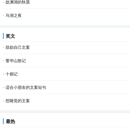
·
故渊湖的秋晨
·
马湖之夜
奖文
·
鼓励自己文案
·
蓥华山散记
·
十都记
·
适合小朋友的文案短句
·
想睡觉的文案
最热