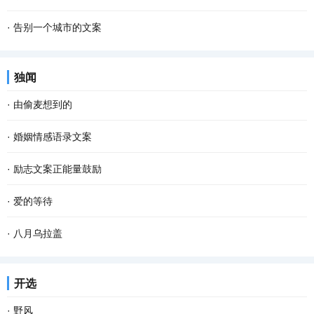
·
告别一个城市的文案
独闻
·
由偷麦想到的
·
婚姻情感语录文案
·
励志文案正能量鼓励
·
爱的等待
·
八月乌拉盖
开选
·
野风