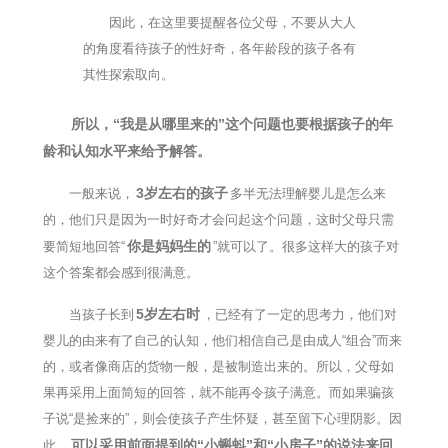
因此，在这里要提醒各位父母，不要从大人
的角度看待孩子的性好奇，各年龄段的孩子各有
其性探索取向。
所以，“我是从哪里来的”这个问题也要根据孩子的年
龄和认知水平来给予解答。
3岁左右的孩子
一般来说，
多半无法理解婴儿是怎么来
的，他们只是因为一时好奇才会问起这个问题，这时父母只需
你是妈妈生的
要简短地回答“
”就可以了。很多这样大的孩子对
这个答案都会感到很满意。
5岁左右时
当孩子长到
，已经有了一定的思考力，他们对
婴儿的由来有了自己的认知，他们相信自己是由成人“组合”而来
的，或者像商店的货物一般，是被制造出来的。所以，父母如
果再采用上面简短的回答，就不能再令孩子满意。而如果骗孩
子说“是捡来的”，则会使孩子产生怀疑，甚至留下心理阴影。因
可以采用前面提到的“小蝌蚪”和“小房子”的说法来回
此，